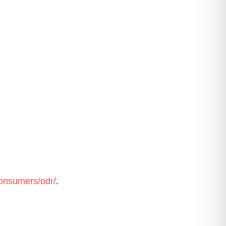
consumers/odr/
.