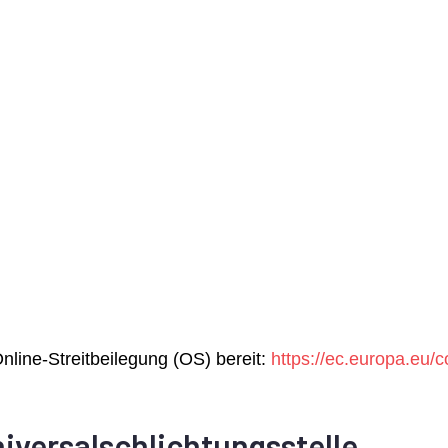
nline-Streitbeilegung (OS) bereit:
https://ec.europa.eu/
.
iversal­schlichtungs­stelle