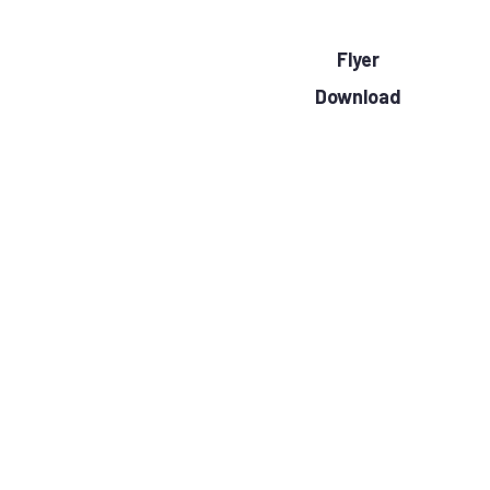
rundum
Flyer
leicht
Download
Home
New Technologies
Kategorie:
New
Technologies